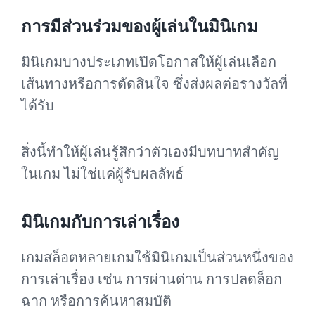
การมีส่วนร่วมของผู้เล่นในมินิเกม
มินิเกมบางประเภทเปิดโอกาสให้ผู้เล่นเลือก
เส้นทางหรือการตัดสินใจ ซึ่งส่งผลต่อรางวัลที่
ได้รับ
สิ่งนี้ทำให้ผู้เล่นรู้สึกว่าตัวเองมีบทบาทสำคัญ
ในเกม ไม่ใช่แค่ผู้รับผลลัพธ์
มินิเกมกับการเล่าเรื่อง
เกมสล็อตหลายเกมใช้มินิเกมเป็นส่วนหนึ่งของ
การเล่าเรื่อง เช่น การผ่านด่าน การปลดล็อก
ฉาก หรือการค้นหาสมบัติ