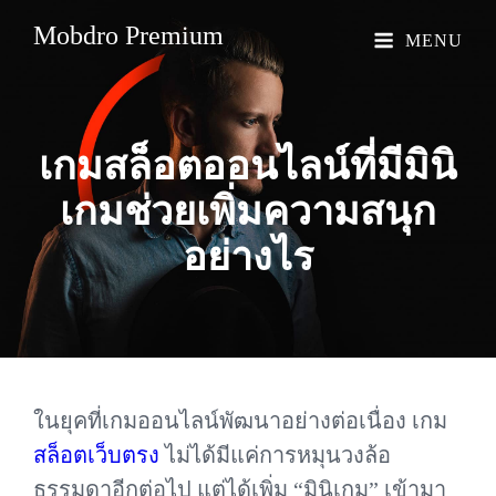
Mobdro Premium
MENU
เกมสล็อตออนไลน์ที่มีมินิ
เกมช่วยเพิ่มความสนุก
อย่างไร
ในยุคที่เกมออนไลน์พัฒนาอย่างต่อเนื่อง เกม
สล็อตเว็บตรง
ไม่ได้มีแค่การหมุนวงล้อ
ธรรมดาอีกต่อไป แต่ได้เพิ่ม “มินิเกม” เข้ามา