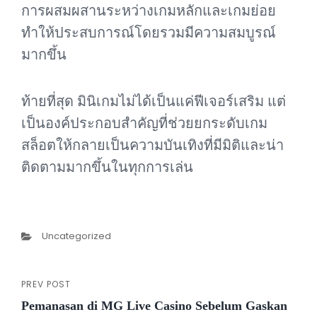
การผสมผสานระหว่างเกมหลักและเกมย่อย
ทำให้ประสบการณ์โดยรวมมีความสมบูรณ์
มากขึ้น
ท้ายที่สุด มินิเกมไม่ได้เป็นแค่ฟีเจอร์เสริม แต่
เป็นองค์ประกอบสำคัญที่ช่วยยกระดับเกม
สล็อตให้กลายเป็นความบันเทิงที่มีมิติและน่า
ติดตามมากขึ้นในทุกการเล่น
Categories
Uncategorized
PREV POST
Post
Previous
Pemanasan di MG Live Casino Sebelum Gaskan
Post