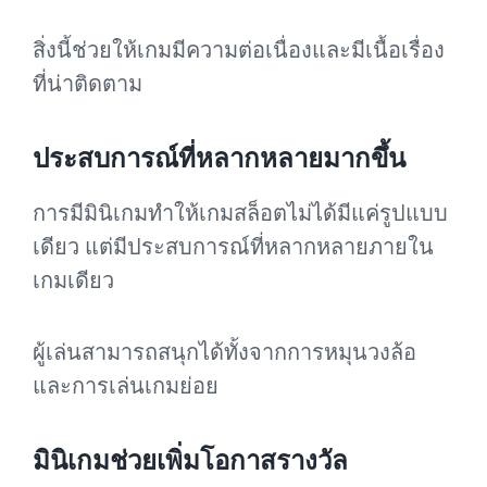
สิ่งนี้ช่วยให้เกมมีความต่อเนื่องและมีเนื้อเรื่อง
ที่น่าติดตาม
ประสบการณ์ที่หลากหลายมากขึ้น
การมีมินิเกมทำให้เกมสล็อตไม่ได้มีแค่รูปแบบ
เดียว แต่มีประสบการณ์ที่หลากหลายภายใน
เกมเดียว
ผู้เล่นสามารถสนุกได้ทั้งจากการหมุนวงล้อ
และการเล่นเกมย่อย
มินิเกมช่วยเพิ่มโอกาสรางวัล