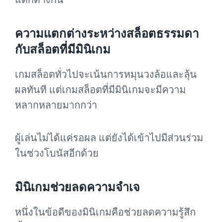
ความแตกต่างระหว่างสล็อตธรรมดา
กับสล็อตที่มีมินิเกม
เกมสล็อตทั่วไปจะเน้นการหมุนวงล้อและลุ้น
ผลทันที แต่เกมสล็อตที่มีมินิเกมจะมีความ
หลากหลายมากกว่า
ผู้เล่นไม่ได้แค่รอผล แต่ยังได้เข้าไปมีส่วนร่วม
ในช่วงโบนัสอีกด้วย
มินิเกมช่วยลดความจำเจ
หนึ่งในข้อดีของมินิเกมคือช่วยลดความรู้สึก