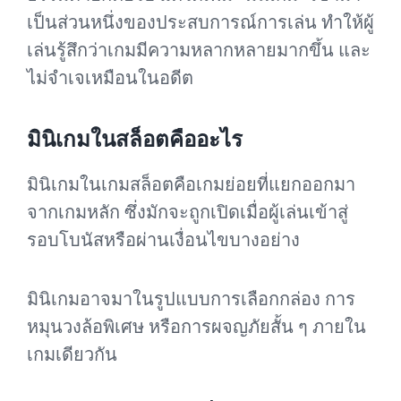
เป็นส่วนหนึ่งของประสบการณ์การเล่น ทำให้ผู้
เล่นรู้สึกว่าเกมมีความหลากหลายมากขึ้น และ
ไม่จำเจเหมือนในอดีต
มินิเกมในสล็อตคืออะไร
มินิเกมในเกมสล็อตคือเกมย่อยที่แยกออกมา
จากเกมหลัก ซึ่งมักจะถูกเปิดเมื่อผู้เล่นเข้าสู่
รอบโบนัสหรือผ่านเงื่อนไขบางอย่าง
มินิเกมอาจมาในรูปแบบการเลือกกล่อง การ
หมุนวงล้อพิเศษ หรือการผจญภัยสั้น ๆ ภายใน
เกมเดียวกัน