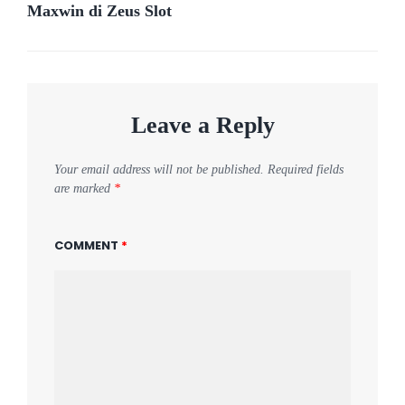
navigation
Maxwin di Zeus Slot
Leave a Reply
Your email address will not be published.
Required fields
are marked
*
COMMENT
*