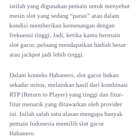
istilah yang digunakan pemain untuk menyebut
mesin slot yang sedang “panas” atau dalam
kondisi memberikan kemenangan dengan
frekuensi tinggi. Jadi, ketika kamu bermain
slot gacor, peluang mendapatkan hadiah besar
atau jackpot jadi lebih tinggi.
Dalam konteks Habanero, slot gacor bukan
sekadar mitos, melainkan hasil dari kombinasi
RTP (Return to Player) yang tinggi dan fitur-
fitur menarik yang ditawarkan oleh provider
ini. Inilah salah satu alasan mengapa banyak
pemain Indonesia memilih slot gacor
Habanero.