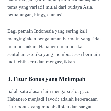
tema yang variatif mulai dari budaya Asia,
petualangan, hingga fantasi.
Bagi pemain Indonesia yang sering kali
menginginkan pengalaman bermain yang tidak
membosankan, Habanero memberikan
sentuhan estetika yang membuat sesi bermain
jadi lebih seru dan mengasyikkan.
3. Fitur Bonus yang Melimpah
Salah satu alasan lain mengapa slot gacor
Habanero menjadi favorit adalah keberadaan
fitur bonus yang mudah dipicu dan sangat