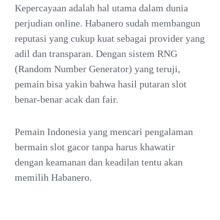
Kepercayaan adalah hal utama dalam dunia
perjudian online. Habanero sudah membangun
reputasi yang cukup kuat sebagai provider yang
adil dan transparan. Dengan sistem RNG
(Random Number Generator) yang teruji,
pemain bisa yakin bahwa hasil putaran slot
benar-benar acak dan fair.
Pemain Indonesia yang mencari pengalaman
bermain slot gacor tanpa harus khawatir
dengan keamanan dan keadilan tentu akan
memilih Habanero.