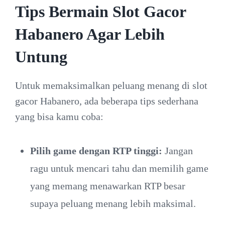
Tips Bermain Slot Gacor
Habanero Agar Lebih
Untung
Untuk memaksimalkan peluang menang di slot
gacor Habanero, ada beberapa tips sederhana
yang bisa kamu coba:
Pilih game dengan RTP tinggi:
Jangan
ragu untuk mencari tahu dan memilih game
yang memang menawarkan RTP besar
supaya peluang menang lebih maksimal.