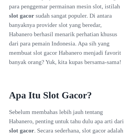
para penggemar permainan mesin slot, istilah
slot gacor
sudah sangat populer. Di antara
banyaknya provider slot yang beredar,
Habanero berhasil menarik perhatian khusus
dari para pemain Indonesia. Apa sih yang
membuat slot gacor Habanero menjadi favorit
banyak orang? Yuk, kita kupas bersama-sama!
Apa Itu Slot Gacor?
Sebelum membahas lebih jauh tentang
Habanero, penting untuk tahu dulu apa arti dari
slot gacor
. Secara sederhana, slot gacor adalah