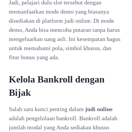
Jadi, pelajari dulu slot tersebut dengan
memanfaatkan mode demo yang biasanya
disediakan di platform judi online. Di mode
demo, Anda bisa mencoba putaran tanpa harus
mengeluarkan uang asli. Ini kesempatan bagus
untuk memahami pola, simbol khusus, dan
fitur bonus yang ada.
Kelola Bankroll dengan
Bijak
Salah satu kunci penting dalam
judi online
adalah pengelolaan bankroll. Bankroll adalah
jumlah modal yang Anda sediakan khusus