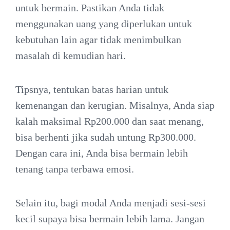
untuk bermain. Pastikan Anda tidak
menggunakan uang yang diperlukan untuk
kebutuhan lain agar tidak menimbulkan
masalah di kemudian hari.
Tipsnya, tentukan batas harian untuk
kemenangan dan kerugian. Misalnya, Anda siap
kalah maksimal Rp200.000 dan saat menang,
bisa berhenti jika sudah untung Rp300.000.
Dengan cara ini, Anda bisa bermain lebih
tenang tanpa terbawa emosi.
Selain itu, bagi modal Anda menjadi sesi-sesi
kecil supaya bisa bermain lebih lama. Jangan