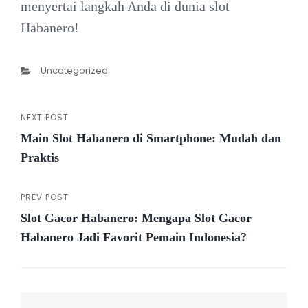
menyertai langkah Anda di dunia slot
Habanero!
Categories
Uncategorized
NEXT POST
Post
Next
Main Slot Habanero di Smartphone: Mudah dan
Post
navigation
Praktis
PREV POST
Previous
Slot Gacor Habanero: Mengapa Slot Gacor
Post
Habanero Jadi Favorit Pemain Indonesia?