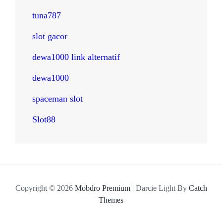
tuna787
slot gacor
dewa1000 link alternatif
dewa1000
spaceman slot
Slot88
Copyright © 2026
Mobdro Premium
|
Darcie Light By
Catch
Themes