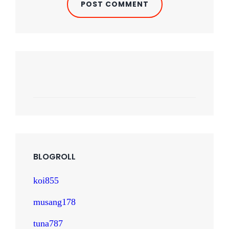
BLOGROLL
koi855
musang178
tuna787