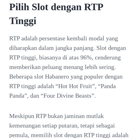
Pilih Slot dengan RTP
Tinggi
RTP adalah persentase kembali modal yang
diharapkan dalam jangka panjang. Slot dengan
RTP tinggi, biasanya di atas 96%, cenderung
memberikan peluang menang lebih sering.
Beberapa slot Habanero yang populer dengan
RTP tinggi adalah “Hot Hot Fruit”, “Panda
Panda”, dan “Four Divine Beasts”.
Meskipun RTP bukan jaminan mutlak
kemenangan setiap putaran, tetapi sebagai
pemula, memilih slot dengan RTP tinggi adalah